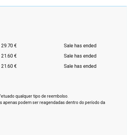
29.70 €
Sale has ended
21.60 €
Sale has ended
21.60 €
Sale has ended
fetuado qualquer tipo de reembolso.
das apenas podem ser reagendadas dentro do período da