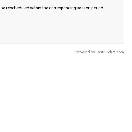
ly be rescheduled within the corresponding season period.
Powered by
Last2Ticket.com